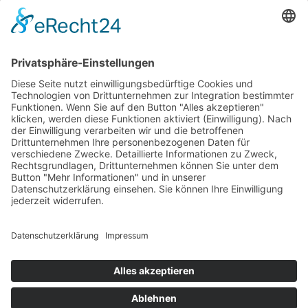
© Obergasserhof
Impressum
Datenschutz
Kontakt
MwSt.-Nr.: IT01736720218
powered by