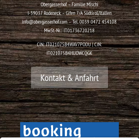
Obergasserhof – Familie Mischi
I-39037 Rodeneck – Gifen 7/A
Südtirol/Italien
info@obergasserhof.com
– Tel.
0039 0472 454108
MwSt.-Nr.: IT01736720218
CIN: IT021075B4WAV7PODU | CIN:
IT021075B4HUOWCQGK
Kontakt & Anfahrt