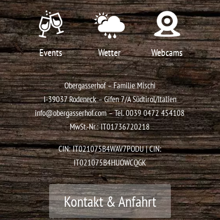
Events
Wetter
Webcams
Obergasserhof – Familie Mischi
I-39037 Rodeneck – Gifen 7/A
Südtirol/Italien
info@obergasserhof.com
– Tel.
0039 0472 454108
MwSt.-Nr.: IT01736720218
CIN: IT021075B4WAV7PODU | CIN:
IT021075B4HUOWCQGK
Kontakt & Anfahrt