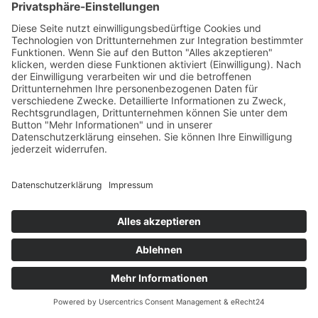
aufrufende IP-
Adresse befindet.
Google Analytics
Tracking durch den
Google Tag
Manager. Google
Analytics
verwendet
Cookies, um uns
bei der Analyse zu
helfen, wie Sie
10
_dc_gtm_
3
diese Website
Minuten
nutzen. Wir
verwenden die
Informationen, um
Anfrage
Anreisen
Anrufen