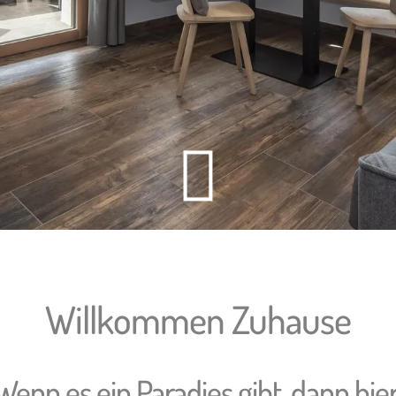

Willkommen Zuhause
Wenn es ein Paradies gibt,
dann hier