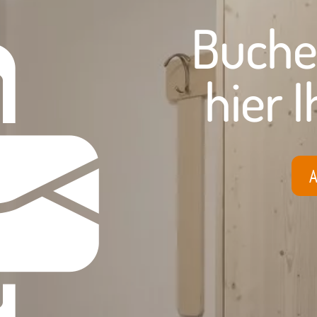
Buche
hier
I
A