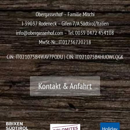
Obergasserhof – Familie Mischi
I-39037 Rodeneck – Gifen 7/A
Südtirol/Italien
info@obergasserhof.com
– Tel.
0039 0472 454108
MwSt.-Nr.: IT01736720218
CIN: IT021075B4WAV7PODU | CIN: IT021075B4HUOWCQGK
Kontakt & Anfahrt