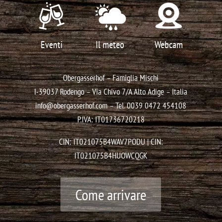
Eventi
Il meteo
Webcam
Obergasserhof – Famiglia Mischi
I-39037 Rodengo – Via Chivo 7/A
Alto Adige – Italia
info@obergasserhof.com
– Tel.
0039 0472 454108
P.IVA: IT01736720218
CIN: IT021075B4WAV7PODU | CIN:
IT021075B4HUOWCQGK
Come arrivare